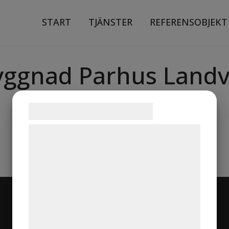
START
TJÄNSTER
REFERENSOBJEKT
byggnad Parhus Landv
Samtykke til cookies
Vi og vores samarbejdspartnere bruger
teknologier, herunder cookies, til at
indsamle oplysninger om dig til forskellige
formål, herunder: Tilpasning af annoncering,
bedre brugeroplevelse, funktionalitet,
statistik og marketing. Disse oplysninger
kan blive delt med annoncerings- og